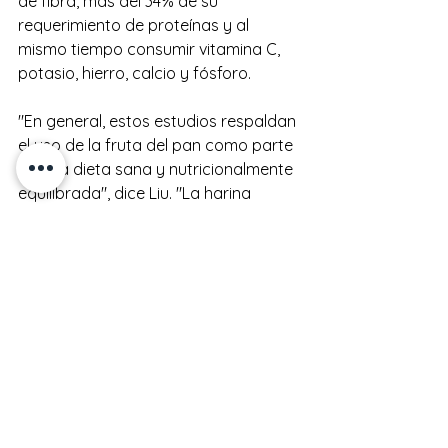
de fibra, más del 34% de su 
requerimiento de proteínas y al 
mismo tiempo consumir vitamina C, 
potasio, hierro, calcio y fósforo.
"En general, estos estudios respaldan 
el uso de la fruta del pan como parte 
de una dieta sana y nutricionalmente 
equilibrada", dice Liu. "La harina 
producida a partir de la fruta del pan 
es una opción proteica sin gluten, de 
bajo índice glucémico, rica en 
nutrientes y completa para los 
alimentos modernos".
El estudio se 
publicó
 recientemente 
en PLOS ONE .