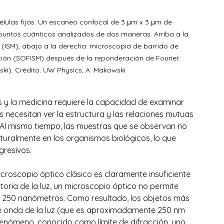
lulas fijas. Un escaneo confocal de 3 μm x 3 μm de 
puntos cuánticos analizados de dos maneras. Arriba a la 
(ISM), abajo a la derecha: microscopía de barrido de 
ión (SOFISM) después de la reponderación de Fourier. 
ki). Crédito: UW Physics, A. Makowski
as y la medicina requiere la capacidad de examinar 
 necesitan ver la estructura y las relaciones mutuas 
s. Al mismo tiempo, las muestras que se observan no 
aturalmente en los organismos biológicos, lo que 
gresivos. 
icroscopio óptico clásico es claramente insuficiente 
toria de la luz, un microscopio óptico no permite 
 250 nanómetros. Como resultado, los objetos más 
 de onda de la luz (que es aproximadamente 250 nm 
 fenómeno, conocido como límite de difracción, uno 