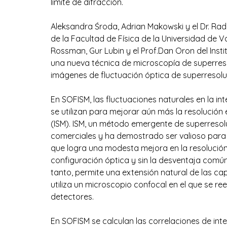
límite de difracción.
Aleksandra Środa, Adrian Makowski y el Dr. Ra
de la Facultad de Física de la Universidad de Va
Rossman, Gur Lubin y el Prof.Dan Oron del Insti
una nueva técnica de microscopía de superreso
imágenes de fluctuación óptica de superresolu
En SOFISM, las fluctuaciones naturales en la i
se utilizan para mejorar aún más la resolución
(ISM). ISM, un método emergente de superreso
comerciales y ha demostrado ser valioso para
que logra una modesta mejora en la resolución
configuración óptica y sin la desventaja común
tanto, permite una extensión natural de las c
utiliza un microscopio confocal en el que se r
detectores. 
En SOFISM se calculan las correlaciones de int