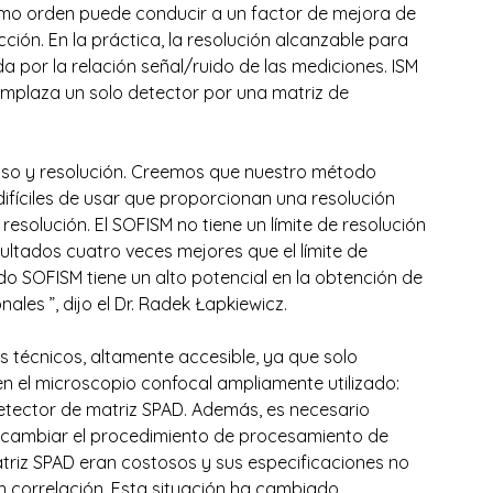
ésimo orden puede conducir a un factor de mejora de 
cción. En la práctica, la resolución alcanzable para 
a por la relación señal/ruido de las mediciones. ISM 
eemplaza un solo detector por una matriz de 
uso y resolución. Creemos que nuestro método 
 difíciles de usar que proporcionan una resolución 
esolución. El SOFISM no tiene un límite de resolución 
ultados cuatro veces mejores que el límite de 
 SOFISM tiene un alto potencial en la obtención de 
les ”, dijo el Dr. Radek Łapkiewicz.
técnicos, altamente accesible, ya que solo 
n el microscopio confocal ampliamente utilizado: 
etector de matriz SPAD. Además, es necesario 
 cambiar el procedimiento de procesamiento de 
triz SPAD eran costosos y sus especificaciones no 
n correlación. Esta situación ha cambiado 