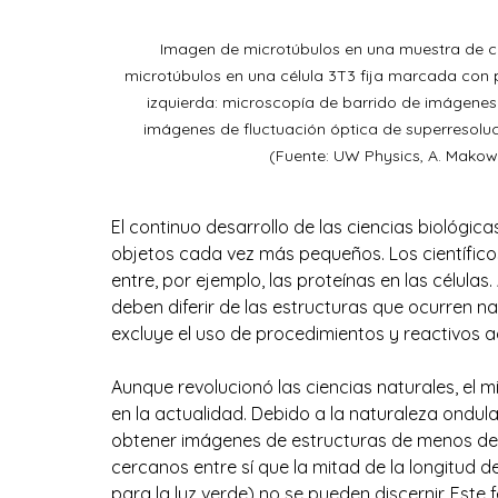
Imagen de microtúbulos en una muestra de cé
microtúbulos en una célula 3T3 fija marcada con 
izquierda: microscopía de barrido de imágenes 
imágenes de fluctuación óptica de superresoluc
(Fuente: UW Physics, A. Makows
El continuo desarrollo de las ciencias biológic
objetos cada vez más pequeños. Los científicos
entre, por ejemplo, las proteínas en las célula
deben diferir de las estructuras que ocurren n
excluye el uso de procedimientos y reactivos a
Aunque revolucionó las ciencias naturales, el m
en la actualidad. Debido a la naturaleza ondula
obtener imágenes de estructuras de menos de
cercanos entre sí que la mitad de la longitud
para la luz verde) no se pueden discernir. Este