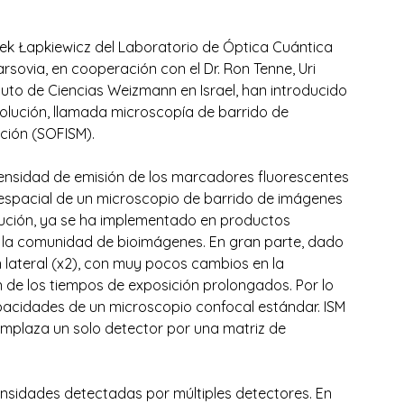
dek Łapkiewicz del Laboratorio de Óptica Cuántica 
rsovia, en cooperación con el Dr. Ron Tenne, Uri 
tuto de Ciencias Weizmann en Israel, han introducido 
lución, llamada microscopía de barrido de 
ción (SOFISM). 
ntensidad de emisión de los marcadores fluorescentes 
 espacial de un microscopio de barrido de imágenes 
lución, ya se ha implementado en productos 
 la comunidad de bioimágenes. En gran parte, dado 
 lateral (x2), con muy pocos cambios en la 
 de los tiempos de exposición prolongados. Por lo 
apacidades de un microscopio confocal estándar. ISM 
eemplaza un solo detector por una matriz de 
ensidades detectadas por múltiples detectores. En 