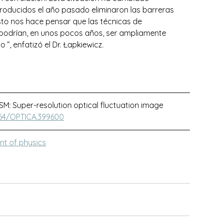
roducidos el año pasado eliminaron las barreras 
sto nos hace pensar que las técnicas de 
podrían, en unos pocos años, ser ampliamente 
”, enfatizó el Dr. Łapkiewicz.
SM: Super-resolution optical fluctuation image 
364/OPTICA.399600
nt of physics