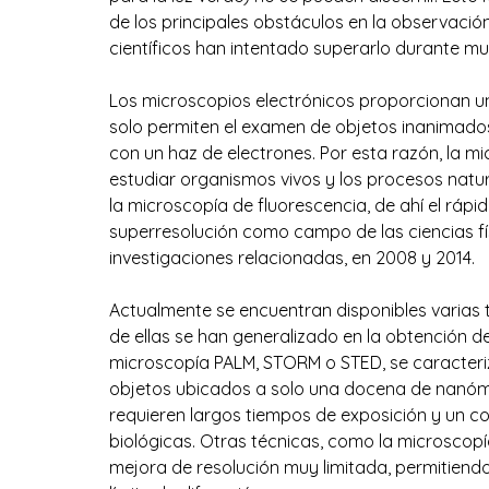
de los principales obstáculos en la observació
científicos han intentado superarlo durante m
Los microscopios electrónicos proporcionan u
solo permiten el examen de objetos inanimado
con un haz de electrones. Por esta razón, la mi
estudiar organismos vivos y los procesos natura
la microscopía de fluorescencia, de ahí el rápi
superresolución como campo de las ciencias fí
investigaciones relacionadas, en 2008 y 2014. 
Actualmente se encuentran disponibles varias 
de ellas se han generalizado en la obtención 
microscopía PALM, STORM o STED, se caracteriza
objetos ubicados a solo una docena de nanómet
requieren largos tiempos de exposición y un 
biológicas. Otras técnicas, como la microscopía
mejora de resolución muy limitada, permitiendo 