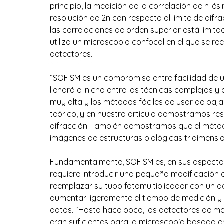
principio, la medición de la correlación de n-
resolución de 2n con respecto al límite de difra
las correlaciones de orden superior está limitad
utiliza un microscopio confocal en el que se r
detectores. 
“SOFISM es un compromiso entre facilidad de 
llenará el nicho entre las técnicas complejas y
muy alta y los métodos fáciles de usar de baja r
teórico, y en nuestro artículo demostramos res
difracción. También demostramos que el método
imágenes de estructuras biológicas tridimensiona
Fundamentalmente, SOFISM es, en sus aspectos 
requiere introducir una pequeña modificación e
reemplazar su tubo fotomultiplicador con un d
aumentar ligeramente el tiempo de medición y
datos. “Hasta hace poco, los detectores de ma
eran suficientes para la microscopía basada e