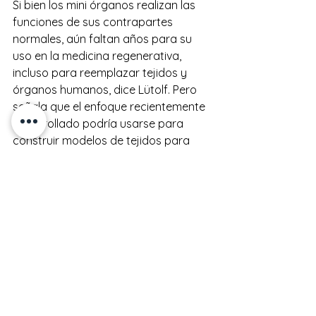
Si bien los mini órganos realizan las 
funciones de sus contrapartes 
normales, aún faltan años para su 
uso en la medicina regenerativa, 
incluso para reemplazar tejidos y 
órganos humanos, dice Lütolf. Pero 
señala que el enfoque recientemente 
desarrollado podría usarse para 
construir modelos de tejidos para 
enfermedades humanas, incluido el 
cáncer, y para probar cómo actúan 
los candidatos a fármacos sobre 
tipos de células específicos dentro de 
un tejido.
El equipo de Lütolf ahora espera usar 
la bioimpresión para construir los 
tubos de las vías respiratorias para 
estudiar la infección viral, por 