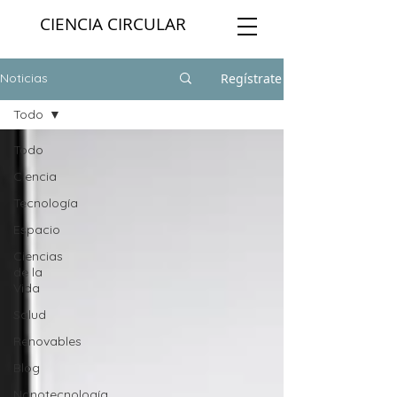
CIENCIA CIRCULAR
Regístrate
Noticias
Todo
Todo
Ciencia
Tecnología
Espacio
Ciencias
de la
Vida
Salud
Renovables
Blog
Nanotecnología