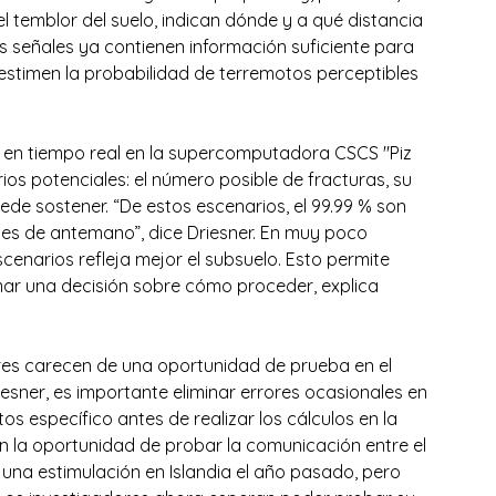
l temblor del suelo, indican dónde y a qué distancia 
s señales ya contienen información suficiente para 
stimen la probabilidad de terremotos perceptibles 
s en tiempo real en la supercomputadora CSCS "Piz 
ios potenciales: el número posible de fracturas, su 
uede sostener. “De estos escenarios, el 99.99 % son 
es de antemano”, dice Driesner. En muy poco 
scenarios refleja mejor el subsuelo. Esto permite 
mar una decisión sobre cómo proceder, explica 
res carecen de una oportunidad de prueba en el 
sner, es importante eliminar errores ocasionales en 
s específico antes de realizar los cálculos en la 
 la oportunidad de probar la comunicación entre el 
na estimulación en Islandia el año pasado, pero 