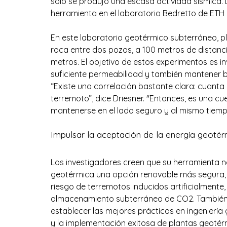
solo se produjo una escasa actividad sísmica.
herramienta en el laboratorio Bedretto de ETH Z
En este laboratorio geotérmico subterráneo, p
roca entre dos pozos, a 100 metros de distan
metros. El objetivo de estos experimentos es in
suficiente permeabilidad y también mantener ba
“Existe una correlación bastante clara: cuant
terremoto”, dice Driesner. "Entonces, es una c
mantenerse en el lado seguro y al mismo tiemp
Impulsar la aceptación de la energía geotér
Los investigadores creen que su herramienta n
geotérmica una opción renovable más segura, si
riesgo de terremotos inducidos artificialmente,
almacenamiento subterráneo de CO2. También e
establecer las mejores prácticas en ingeniería
y la implementación exitosa de plantas geotér