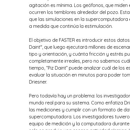
agitación es mínima. Los geófonos, que miden e
ocurren los temblores alrededor del pozo. Esta
que las simulaciones en la supercomputadora e
a medida que continúa la estimulación.
El objetivo de FASTER es introducir estos dato
Daint", que luego ejecutará millones de escenar
tipo y orientación, y cuánta fricción y estrés p
completamente irreales, pero no sabemos cuál
tiempo, “Piz Daint” puede analizar cuál de los e
evaluar la situación en minutos para poder to
Driesner.
Pero todavía hay un problema: los investigado
mundo real para su sistema. Como enfatiza Drie
las mediciones y cumplir con un formato de dato
supercomputadora. Los investigadores tuvieron
equipo de medición y la computadora durante u