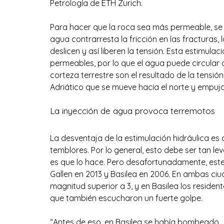
Petrología de ETH Zurich.
Para hacer que la roca sea más permeable, se 
agua contrarresta la fricción en las fracturas, 
deslicen y así liberen la tensión. Esta estimula
permeables, por lo que el agua puede circular d
corteza terrestre son el resultado de la tensió
Adriático que se mueve hacia el norte y empuja
La inyección de agua provoca terremotos
La desventaja de la estimulación hidráulica es
temblores. Por lo general, esto debe ser tan le
es que lo hace. Pero desafortunadamente, este 
Gallen en 2013 y Basilea en 2006. En ambas ciu
magnitud superior a 3, y en Basilea los resident
que también escucharon un fuerte golpe.
“Antes de eso, en Basilea se había bombeado 