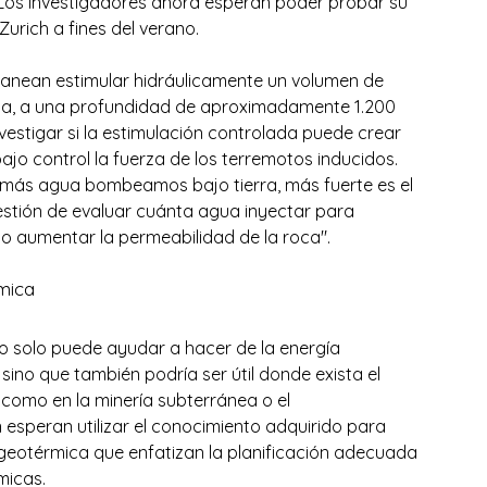
 Los investigadores ahora esperan poder probar su 
urich a fines del verano.
lanean estimular hidráulicamente un volumen de 
cia, a una profundidad de aproximadamente 1.200 
vestigar si la estimulación controlada puede crear 
jo control la fuerza de los terremotos inducidos. 
a más agua bombeamos bajo tierra, más fuerte es el 
uestión de evaluar cuánta agua inyectar para 
o aumentar la permeabilidad de la roca".
mica
o solo puede ayudar a hacer de la energía 
no que también podría ser útil donde exista el 
 como en la minería subterránea o el 
speran utilizar el conocimiento adquirido para 
 geotérmica que enfatizan la planificación adecuada 
micas.