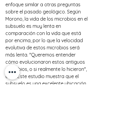
enfoque similar a otras preguntas 
sobre el pasado geológico. Según 
Morono, la vida de los microbios en el 
subsuelo es muy lenta en 
comparación con la vida que está 
por encima, por lo que la velocidad 
evolutiva de estos microbios será 
más lenta. "Queremos entender 
cómo evolucionaron estos antiguos 
microbios, o si realmente lo hicieron", 
dijo. "Este estudio muestra que el 
subsuelo es una excelente ubicación 
para explorar los límites de la vida en 
la Tierra".
Antes de mirar hacia adelante en 
futuras investigaciones, D'Hondt se 
tomó el tiempo para reflexionar 
sobre el logro de Morono. "Lo más 