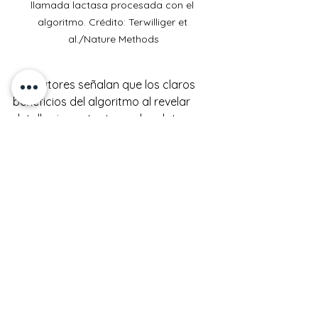
llamada lactasa procesada con el 
algoritmo. Crédito: Terwilliger et 
al./Nature Methods
Los autores señalan que los claros 
beneficios del algoritmo al revelar 
detalles importantes en los datos, 
combinados con su facilidad de uso 
(es un análisis automatizado que se 
puede realizar en un procesador de 
computadora portátil) 
probablemente lo convertirán en 
parte de una parte estándar del flujo 
de trabajo de cryo-EM. De hecho, 
Adams ya ha agregado el código 
fuente del algoritmo a la suite de 
software 
Phenix
 , un paquete popular 
para la solución de estructura 